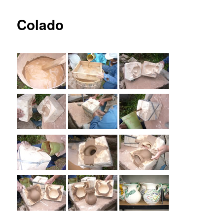
principal
Colado