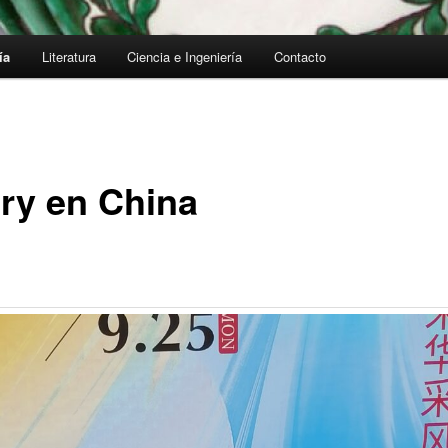
ía
Literatura
Ciencia e Ingeniería
Contacto
iry en China