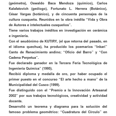
(geómetra), Oswaldo Baca Mendoza (químico), Carlos
Kalafatovich (geólogo), Fortunato L. Herrera (Botánico),
César Vargas (botánico), y de cincuenta personajes de la
cultura cusqueña. Reunidos en la obra inédita “Vida y Obra
de Autores e intelectuales cusqueños”.
Tiene varios trabajos inéditos en investigación en cerámica
e ingeniería.
Con el seudónimo de KUTIRY, (el que retorna del pasado, en
el idioma quechua), ha producido los poemarios “Inkari”
Canto de Renacimiento andino; “Oficio del Barro” y “Con
Cadena Perpetua”.
Fue declarado ganador en la Tercera Feria Tecnológica de
Ingeniería Química” (1995).
Recibió diploma y medalla de oro, por haber ocupado el
primer puesto en el concurso “El arte hecho a mano” de la
Municipalidad del Cusco (1999).
Fue distinguido con el “Premio a la Innovación Artesanal
2002” por sus trabajos tecnológicos, creatividad y actividad
docente.
Desarrolló un teorema y diagrama para la solución del
famoso problema geométrico: “Cuadratura del Círculo” en