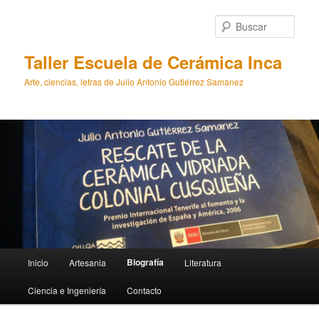
Busc
Taller Escuela de Cerámica Inca
Arte, ciencias, letras de Julio Antonio Gutiérrez Samanez
Menú
Biografía
Inicio
Artesania
Literatura
Ir
principal
Ciencia e Ingeniería
Contacto
al