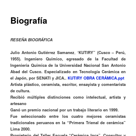
contenido
principal
Biografía
RESEÑA BIOGRÁFICA
Julio Antonio Gutiérrez Samanez
, “
KUTIRY” (Cusco – Perú,
1955). Ingeniero Químico, egresado de la Facultad de
Ingeniería Química de la Universidad Nacional San Antonio
Abad del Cusco. Especializado en Tecnología Cerámica en
el Japón, por SENATI y JICA..
KUTIRY OBRA CERÁMICA.ppt
Artista plástico, ceramista, escritor, ensayista y comentarista
de cultura.
Recibió múltiples distinciones como intelectual, artista y
artesano
Ganó un premio nacional por un trabajo literario en 1999.
Fue seleccionado entre los cuatro mejores ceramistas
tradicionales peruanos en la “Primera Trienal de cerámica”
Lima 2000.
Propietario del Taller Escuela “Cerámica Inca”. Consultor y